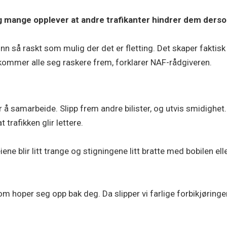
g mange opplever at andre trafikanter hindrer dem derso
 inn så raskt som mulig der det er fletting. Det skaper faktis
t kommer alle seg raskere frem, forklarer NAF-rådgiveren.
r å samarbeide. Slipp frem andre bilister, og utvis smidighet.
 trafikken glir lettere.
ene blir litt trange og stigningene litt bratte med bobilen 
om hoper seg opp bak deg. Da slipper vi farlige forbikjøringer