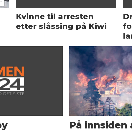
L
Kvinne til arresten
D
g
etter slåssing på Kiwi
fo
la
by
På innsiden 