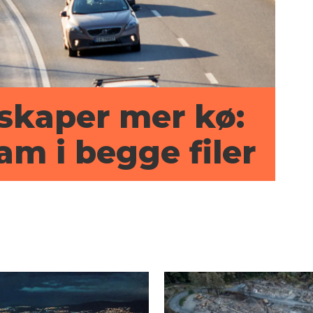
g skaper mer kø:
ram i begge filer