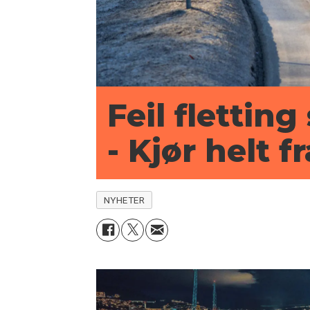
Feil flettin
- Kjør helt f
NYHETER