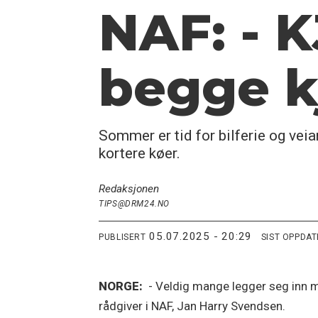
NAF: - 
begge kj
Sommer er tid for bilferie og veiar
kortere køer.
Redaksjonen
TIPS@DRM24.NO
05.07.2025 - 20:29
PUBLISERT
SIST OPPDA
NORGE:
- Veldig mange legger seg inn med
rådgiver i NAF, Jan Harry Svendsen.