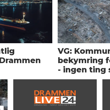
tlig
VG: Kommun
m Drammen
bekymring fo
- ingen ting