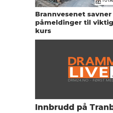
TOTA
Brannvesenet savner
påmeldinger til vikti
kurs
Innbrudd på Tran