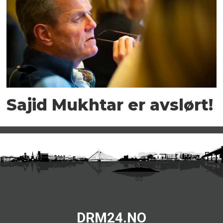
Sajid Mukhtar er avslørt!
DRM24.NO