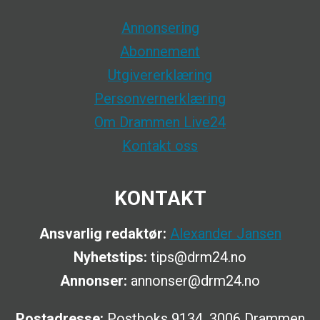
Annonsering
Abonnement
Utgivererklæring
Personvernerklæring
Om Drammen Live24
Kontakt oss
KONTAKT
Ansvarlig redaktør:
Alexander Jansen
Nyhetstips:
tips@drm24.no
Annonser:
annonser@drm24.no
Postadresse:
Postboks 9134, 3006 Drammen