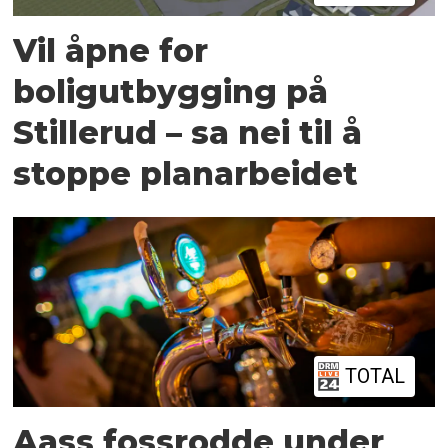
Vil åpne for
boligutbygging på
Stillerud – sa nei til å
stoppe planarbeidet
TOTAL
Aass fossrodde under