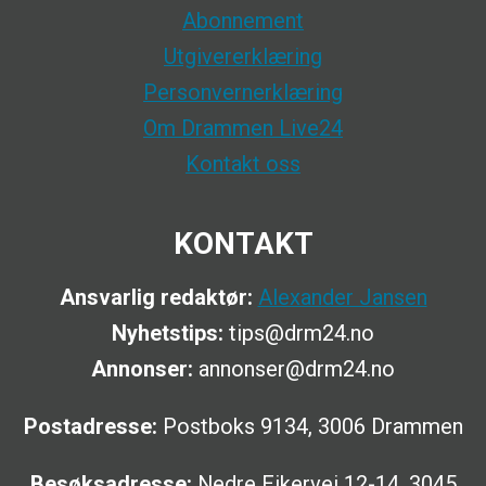
Abonnement
Utgivererklæring
Personvernerklæring
Om Drammen Live24
Kontakt oss
KONTAKT
Ansvarlig redaktør:
Alexander Jansen
Nyhetstips:
tips@drm24.no
Annonser:
annonser@drm24.no
Postadresse:
Postboks 9134, 3006 Drammen
Besøksadresse:
Nedre Eikervei 12-14, 3045