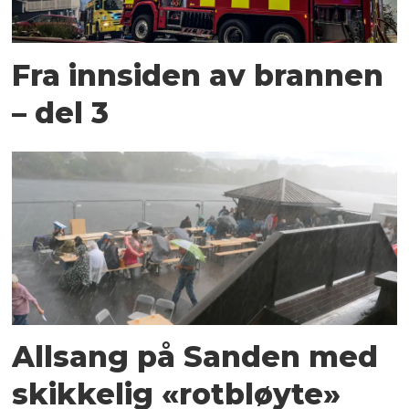
Fra innsiden av brannen
– del 3
Allsang på Sanden med
skikkelig «rotbløyte»