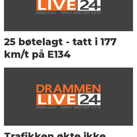
25 bøtelagt - tatt i 177
km/t på E134
Trafikken økte ikke