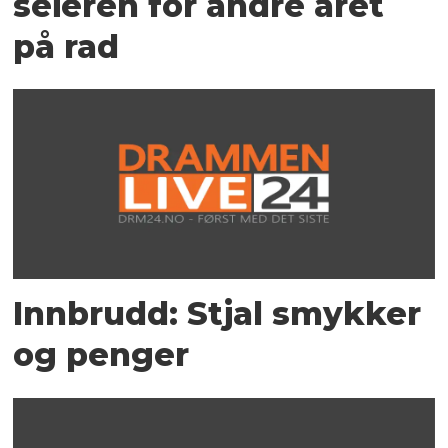
seieren for andre året
på rad
Innbrudd: Stjal smykker
og penger