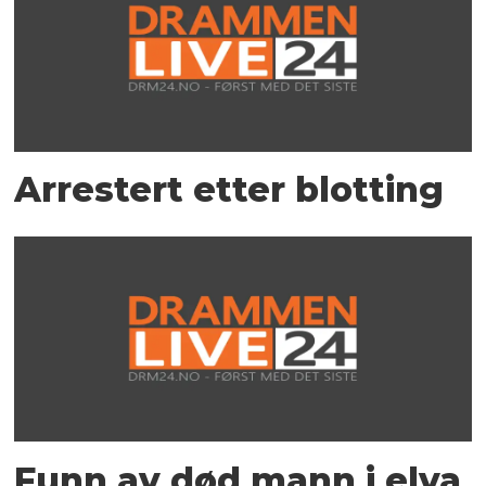
Arrestert etter blotting
Funn av død mann i elva