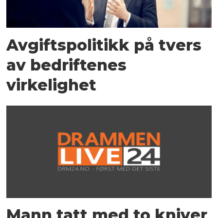
Avgiftspolitikk på tvers
av bedriftenes
virkelighet
Mann tatt med to kniver