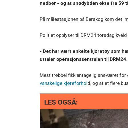
nedbør - og at snødybden økte fra 59 t
På målestasjonen på Berskog kom det im
Politiet opplyser til DRM24 torsdag kvel
- Det har vært enkelte kjøretøy som ha
uttaler operasjonssentralen til DRM24
.
Mest trøbbel fikk antagelig snøværet fo
vanskelige kjøreforhol
d, og at et flere b
LES OGSÅ: