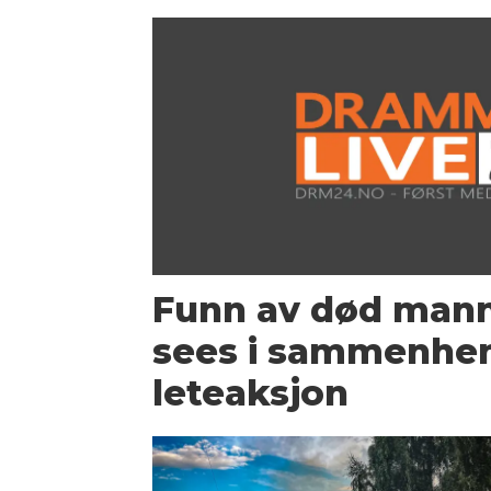
Funn av død mann 
sees i sammenhe
leteaksjon