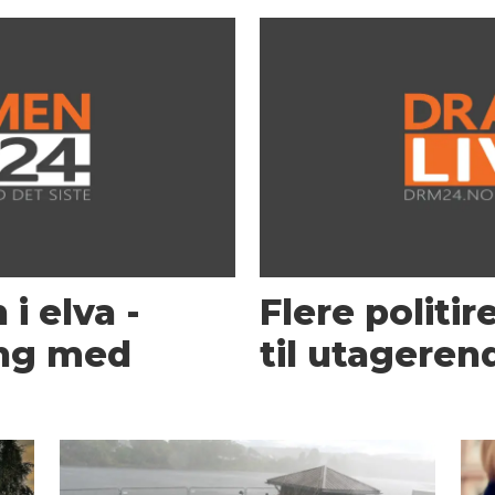
i elva -
Flere politi
ng med
til utageren