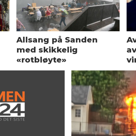
Allsang på Sanden
Av
med skikkelig
av
«rotbløyte»
vi