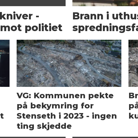
kniver -
Brann i uth
mot politiet
spredningsf
g
VG: Kommunen pekte
B
på bekymring for
på
t
Stenseth i 2023 - ingen
k
ting skjedde