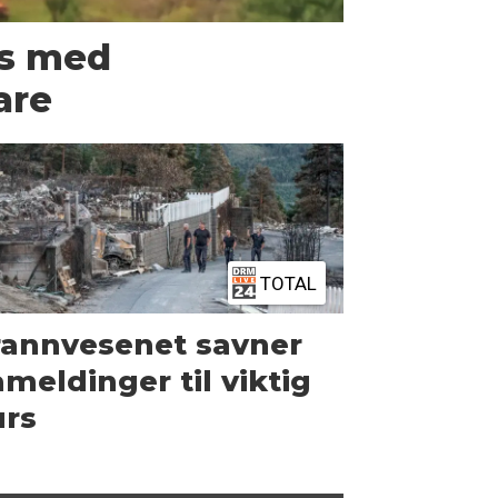
us med
are
TOTAL
rannvesenet savner
meldinger til viktig
urs