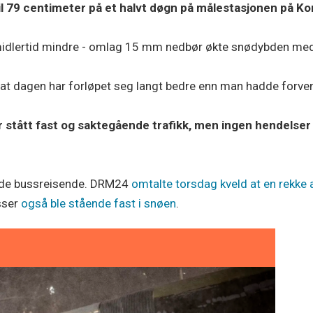
il 79 centimeter på et halvt døgn på målestasjonen på K
idlertid mindre - omlag 15 mm nedbør økte snødybden med 
d at dagen har forløpet seg langt bedre enn man hadde forv
r stått fast og saktegående trafikk, men ingen hendelser 
r de bussreisende. DRM24
omtalte torsdag kveld at en rekke 
usser
også ble stående fast i snøen
.