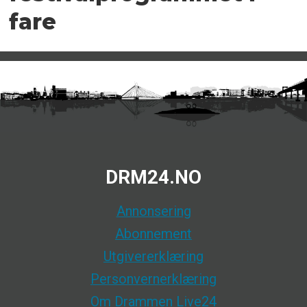
fare
DRM24.NO
Annonsering
Abonnement
Utgivererklæring
Personvernerklæring
Om Drammen Live24