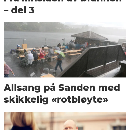
– del 3
Allsang på Sanden med
skikkelig «rotbløyte»