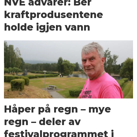
NVE advarer: Ber
kraftprodusentene
holde igjen vann
Håper på regn – mye
regn – deler av
festivalprogrammet i