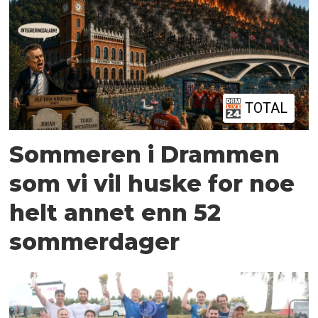
interesser, tiltaket er tidskritisk, har
interessekonflikter mellom lokalt, regionalt
og nasjonalt nivå, og mellom ulike
sektorinteresser. Det er også lagt vekt på
TOTAL
at Asker kommune har bedt om at det
benyttes statlig plan.
Sommeren i Drammen
som vi vil huske for noe
helt annet enn 52
sommerdager