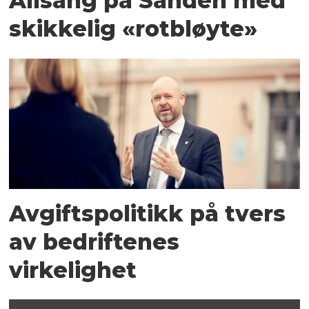
Allsang på Sanden med
skikkelig «rotbløyte»
Avgiftspolitikk på tvers
av bedriftenes
virkelighet