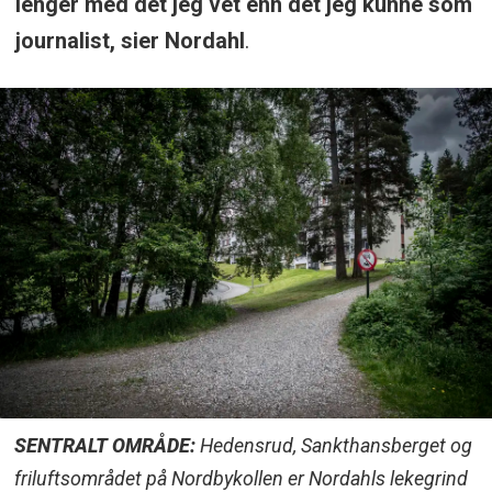
lenger med det jeg vet enn det jeg kunne som
journalist, sier Nordahl
.
SENTRALT OMRÅDE:
Hedensrud, Sankthansberget og
friluftsområdet på Nordbykollen er Nordahls lekegrind