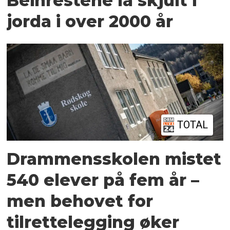
Beinrestene lå skjult i
jorda i over 2000 år
TOTAL
Drammensskolen mistet
540 elever på fem år –
men behovet for
tilrettelegging øker