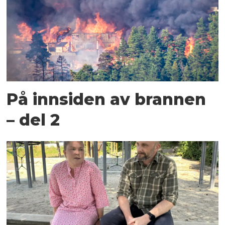
På innsiden av brannen
– del 2