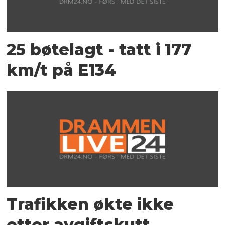
25 bøtelagt - tatt i 177
km/t på E134
Trafikken økte ikke
etter avgiftskutt