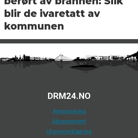
berørt av brannen: Slik
blir de ivaretatt av
kommunen
DRM24.NO
Annonsering
Abonnement
Utgivererklæring