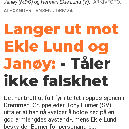
Janøy (MDG) og Herman Ekle Lund (V).
ARKIVFOTO:
ALEXANDER JANSEN / DRM24
Langer ut mot
Ekle Lund og
Janøy:
- Tåler
ikke falskhet
Det har brutt ut full fyr i teltet i opposisjonen i
Drammen. Gruppeleder Tony Burner (SV)
uttaler at han nå «velger å holde seg på en
god armlengdes avstand», mens Ekle Lund
beskylder Burner for personangrep.