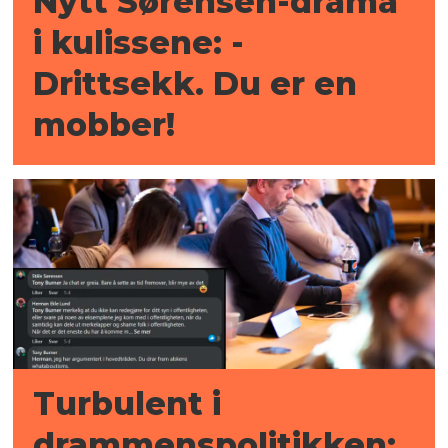
Nytt Sørensen-drama
i kulissene: -
Drittsekk. Du er en
mobber!
Turbulent i
drammenspolitikken: