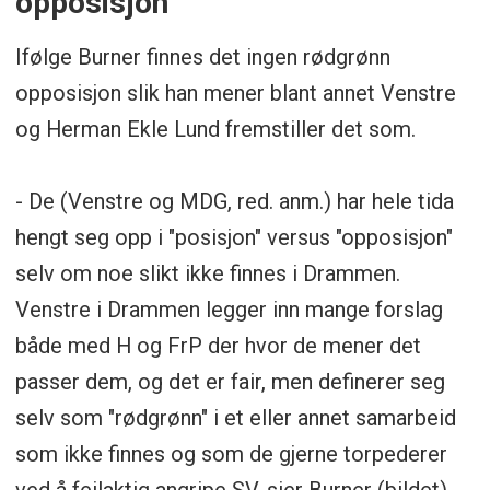
opposisjon
Ifølge Burner finnes det ingen rødgrønn
opposisjon slik han mener blant annet Venstre
og Herman Ekle Lund fremstiller det som.
- De (Venstre og MDG, red. anm.) har hele tida
hengt seg opp i "posisjon" versus "opposisjon"
selv om noe slikt ikke finnes i Drammen.
Venstre i Drammen legger inn mange forslag
både med H og FrP der hvor de mener det
passer dem, og det er fair, men definerer seg
selv som "rødgrønn" i et eller annet samarbeid
som ikke finnes og som de gjerne torpederer
ved å feilaktig angripe SV, sier Burner (bildet).