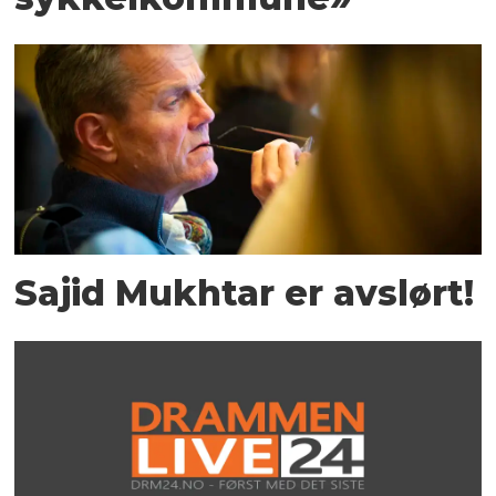
Sajid Mukhtar er avslørt!