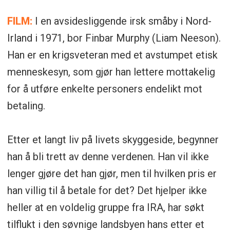
Originaltittel:
In the Land of Saints and
Sinners
FILM:
I en avsidesliggende irsk småby i Nord-
Sjanger: Krim/Thriller
Irland i 1971, bor Finbar Murphy (Liam Neeson).
Han er en krigsveteran med et avstumpet etisk
Regissør:
Robert Lorenz
menneskesyn, som gjør han lettere mottakelig
for å utføre enkelte personers endelikt mot
Manus:
Terry Loane & Mark Michael
betaling.
McNally
Medvirkende:
Liam Neeson, Kerry
Etter et langt liv på livets skyggeside, begynner
Condon, Jack Gleeson, Colm Meaney,
han å bli trett av denne verdenen. Han vil ikke
Ciarán Hinds, Desmond Eastwood, Sarah
lenger gjøre det han gjør, men til hvilken pris er
Greene, Niamh Cusack
han villig til å betale for det? Det hjelper ikke
heller at en voldelig gruppe fra IRA, har søkt
Sensur:
15 år
tilflukt i den søvnige landsbyen hans etter et