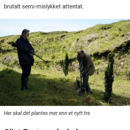
Spilletid:
1t. 46 min.
brutalt semi-mislykket attentat.
Her skal det plantes mer enn et nytt tre