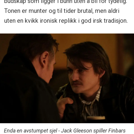
budskap som ligger i bunn uten å bli for tydelig.
Tonen er munter og til tider brutal, men aldri
uten en kvikk ironisk replikk i god irsk tradisjon.
Enda en avstumpet sjel - Jack Gleeson spiller Finbars