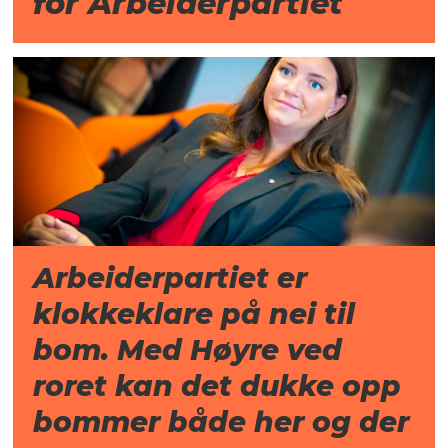
for Arbeiderpartiet
Arbeiderpartiet er
klokkeklare på nei til
bom. Med Høyre ved
roret kan det dukke opp
bommer både her og der