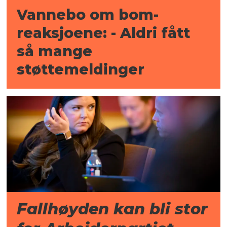
Vannebo om bom-
reaksjoene: - Aldri fått
så mange
støttemeldinger
Fallhøyden kan bli stor