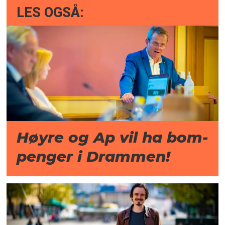
LES OGSÅ:
Høyre og Ap vil ha bom­
penger i Drammen!