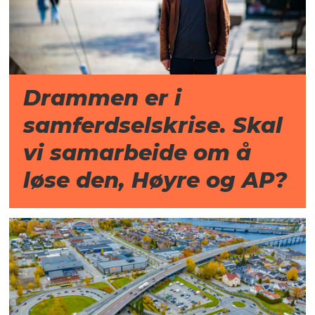
Drammen er i
samferdselskrise. Skal
vi samarbeide om å
løse den, Høyre og AP?