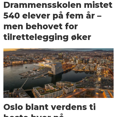
Drammensskolen mistet
540 elever på fem år –
men behovet for
tilrettelegging øker
Oslo blant verdens ti