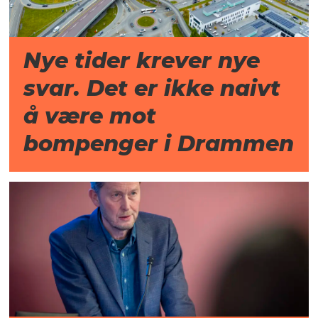
Nye tider krever nye
svar. Det er ikke naivt
å være mot
bompenger i Drammen